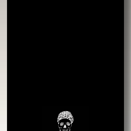
5% ALC.
STYLE :
BERLINER WEISSE À
LA FRAISE
DESCRIPTION :
LES
BERLINER WEISSE
SONT
BRASSÉES DANS LA
TRADITION DES
BIÈRES
ALLEMANDES
AU
BLÉ
, AVEC
LE PLUS SOUVENT EN
COMPLÉMENT DU
MALT
PILSNER
. LA FERMENTATION
EST UNE
FERMENTATION
SYMBIOTIQUE
AVEC DES
LEVURES DE FERMENTATION
HAUTE ET DE DIFFÉRENTES
SOUCHES DE
LACTOBACILLUS
QUI APPORTENT L’ACIDITÉ
CARACTÉRISTIQUE DE CE
STYLE.
L’AMERTUME
PROVENANT DES HOUBLONS