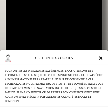
74440 MIEUSSY, FRANCE
GESTION DES COOKIES
POUR OFFRIR LES MEILLEURES EXPÉRIENCES, NOUS UTILISONS DES
TECHNOLOGIES TELLES QUE LES COOKIES POUR STOCKER ET/OU ACCÉDER
ACCUEIL
AUX INFORMATIONS DES APPAREILS. LE FAIT DE CONSENTIR À CES
TECHNOLOGIES NOUS PERMETTRA DE TRAITER DES DONNÉES TELLES QUE
NOS PRODUITS
LE COMPORTEMENT DE NAVIGATION OU LES ID UNIQUES SUR CE SITE. LE
FAIT DE NE PAS CONSENTIR OU DE RETIRER SON CONSENTEMENT PEUT
ACTUALITÉS & INFORMATIONS
AVOIR UN EFFET NÉGATIF SUR CERTAINES CARACTÉRISTIQUES ET
NOS ÉVÈNEMENTS
FONCTIONS.