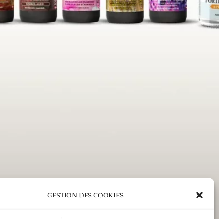
LANGE DES MEILLEURS MALTS : LES MALTS PÂLES, CEUX QUI
RENT BOUCHE ET COULEUR. À LA FOIS FORTE ET DENSE,
TIQUE QUE LES AUTRES BIÈRES DU FAIT DE SA RICHESSE
FÛT 18L (SUR DEMANDE)
ACCUEIL
GESTION DES COOKIES
NOS PRODUITS
ACTUALITÉS & INFORMATIONS