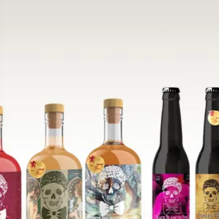
BIÈRE D'HIVER
STYLE :
WINTER SEASONAL BE
DESCRIPTION :
AUTREFOIS LES
BRASSERIES
T
PREMIÈRES
EN
ÉTÉ
POUR POU
DU NORD DE L’EUROPE UTIL
POUR
CONFECTIONNER
UNE
C’ÉTAIT UNE BIÈRE DE TYPE
A
FORTE, PLUS HOUBLONNÉE
P
AMERTUME (IBU)
COULEUR (EBC)