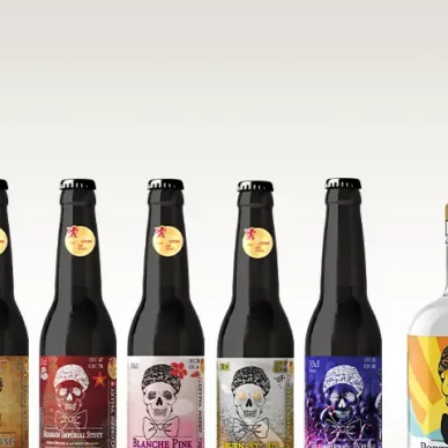
6.5% ALC.
ER (BIÈRE DE NOËL)
ÂCHAIENT DE VIDER LEURS
STOCKS
DE
MATIÈRES
VOIR ACCUEILLIR LA
NOUVELLE
RÉCOLTE
. LES BRASSERIES
ISAIENT TOUTES LEURS
RÉSERVES
D’ORGE
ET DE
HOUBLON
BIÈRE
DESTINÉE
À ÊTRE
CONSOMMÉE
À LA FIN DE L’ANNÉE.
LE, DENSE, ATYPIQUE ET GÉNÉREUSE, PLUS ÉPICÉE, PLUS
UISQUE RICHE EN
MATIÈRE PREMIÈRE
.
70%