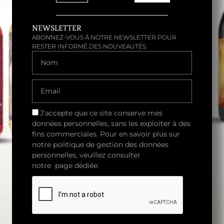
À CETTE BRUNE AUX
EFFLUVES TORREFIÉES, NOUS
NEWSLETTER
Y AVONS INFUSÉ DU POIVRE
ABONNEZ-VOUS À NOTRE NEWSLETTER POUR
RESTER INFORMÉ DES NOUVEAUTÉS.
DE SICHUAN, DU PIMENT DE
NOM
CAYENNE ET DU GINGEMBRE
FRAIS. UNE TOUCHE DE
VANILLE TEMPÈRE SES
EMAIL
ARDEURS.
CONDITIONNEMENT(S) :
BOUTEILLE 33CL
J'accepte que ce site conserve mes
FÛT 18L (SUR DEMANDE)
données personnelles, sans les exploiter à des
fins commerciales. Pour en savoir plus sur
notre politique de gestion des données
personnelles, veuillez consulter
notre page dédiée.
CONTACT@KG-BRASSERIE.COM
06 37 32 44 87
596 ROUTE DE LA MONTAGNE,
74440 MIEUSSY, FRANCE