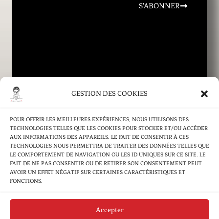
S'ABONNER
GESTION DES COOKIES
POUR OFFRIR LES MEILLEURES EXPÉRIENCES, NOUS UTILISONS DES
TECHNOLOGIES TELLES QUE LES COOKIES POUR STOCKER ET/OU ACCÉDER
ACCUEIL
AUX INFORMATIONS DES APPAREILS. LE FAIT DE CONSENTIR À CES
TECHNOLOGIES NOUS PERMETTRA DE TRAITER DES DONNÉES TELLES QUE
NOS PRODUITS
LE COMPORTEMENT DE NAVIGATION OU LES ID UNIQUES SUR CE SITE. LE
FAIT DE NE PAS CONSENTIR OU DE RETIRER SON CONSENTEMENT PEUT
ACTUALITÉS & INFORMATIONS
AVOIR UN EFFET NÉGATIF SUR CERTAINES CARACTÉRISTIQUES ET
NOS ÉVÈNEMENTS
FONCTIONS.
CONTACT
Accepter