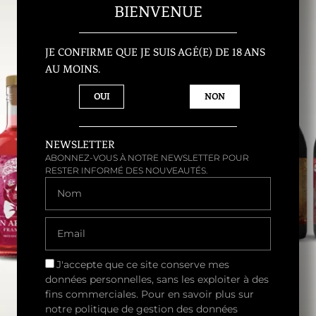
BIENVENUE
Retour à la boutique
JE CONFIRME QUE JE SUIS AGÉ(E) DE 18 ANS
AU MOINS.
OUI
NON
CONTACT@KG-BRASSERIE.COM
NEWSLETTER
06 37 32 44 87
ABONNEZ-VOUS À NOTRE NEWSLETTER POUR
RESTER INFORMÉ DES NOUVEAUTÉS.
596 ROUTE DE LA MONTAGNE,
NOM
74440 MIEUSSY, FRANCE
EMAIL
J'accepte que ce site conserve mes
données personnelles, sans les exploiter à des
fins commerciales. Pour en savoir plus sur
notre politique de gestion des données